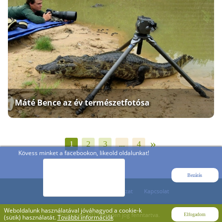
Máté Bence az év természetfotósa
»
1
2
3
...
4
Kövess minket a facebookon, likeold oldalunkat!
Bezárás
Weboldalunk használatával jóváhagyod a cookie-k
Elfogadom
(sütik) használatát.
További információk