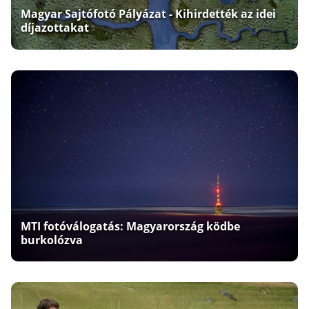
Magyar Sajtófotó Pályázat - Kihirdették az idei
díjazottakat
MTI fotóválogatás: Magyarország ködbe
burkolózva