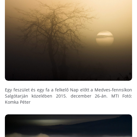
Egy feszület és egy fa a felkelő Nap előtt a Medves-fennsíkon
Salgótarján közelében 2015. december 26-án. MTI Fotó:
Komka Péter