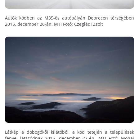
Autók ködben az M35-ös autópályán Debrecen térségében
2015. december 26-án. MTI Fotó: Czeglédi Zsolt
Látkép a dobogókői kilátóból, a köd tetején a települések
fényei látszódnak 2015. december 27-én. MTI Fotó: Mohai