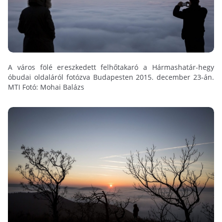
A város fölé ereszkedett felhőtakaró a Hármashatár-hegy
óbudai oldaláról fotózva Budapesten 2015. december 23-án.
MTI Fotó: Mohai Balázs