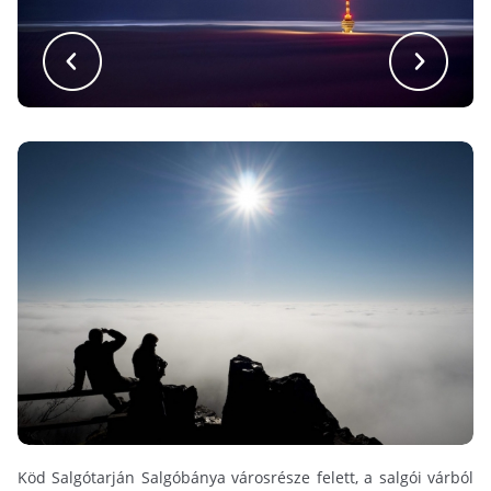
Köd Salgótarján Salgóbánya városrésze felett, a salgói várból