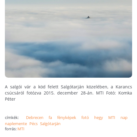
A salgói vár a köd felett Salgótarján közelében, a Karancs
csúcsáról fotózva 2015. december 28-án. MTI Fotó: Komka
Péter
címkék:
Debrecen
fa
fényképek
fotó
hegy
MTI
nap
naplemente
Pécs
Salgótarján
forrás:
MTI