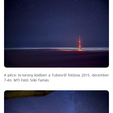
A pécsi tv-torony ködben a Tubesről fotózva 2015. december
7-én. MTI Fotó: Sóki Tamás