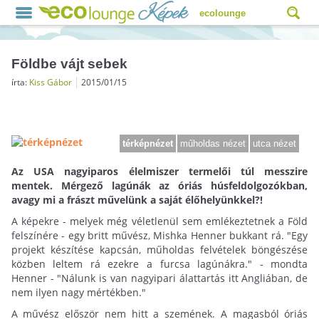
ecolounge
Földbe vájt sebek
írta:
Kiss Gábor
2015/01/15
térképnézet
műholdas nézet
utca nézet
Az USA nagyiparos élelmiszer termelői túl messzire
mentek. Mérgező lagúnák az óriás húsfeldolgozókban,
avagy mi a frászt művelünk a saját élőhelyünkkel?!
A képekre - melyek még véletlenül sem emlékeztetnek a Föld
felszínére - egy britt művész, Mishka Henner bukkant rá. "Egy
projekt készítése kapcsán, műholdas felvételek böngészése
közben leltem rá ezekre a furcsa lagúnákra." - mondta
Henner - "Nálunk is van nagyipari álattartás itt Angliában, de
nem ilyen nagy mértékben."
A művész először nem hitt a szemének. A magasból óriás