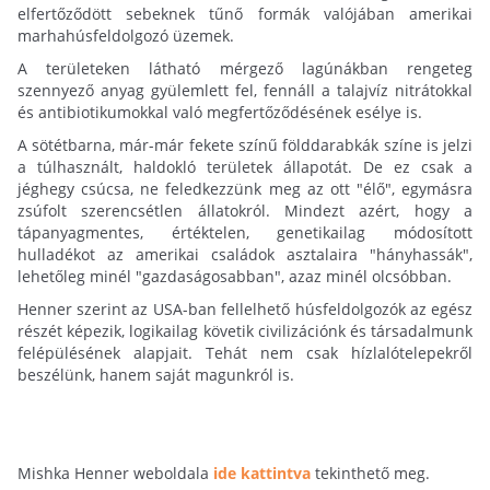
elfertőződött sebeknek tűnő formák valójában amerikai
marhahúsfeldolgozó üzemek.
A területeken látható mérgező lagúnákban rengeteg
szennyező anyag gyülemlett fel, fennáll a talajvíz nitrátokkal
és antibiotikumokkal való megfertőződésének esélye is.
A sötétbarna, már-már fekete színű földdarabkák színe is jelzi
a túlhasznált, haldokló területek állapotát. De ez csak a
jéghegy csúcsa, ne feledkezzünk meg az ott "élő", egymásra
zsúfolt szerencsétlen állatokról. Mindezt azért, hogy a
tápanyagmentes, értéktelen, genetikailag módosított
hulladékot az amerikai családok asztalaira "hányhassák",
lehetőleg minél "gazdaságosabban", azaz minél olcsóbban.
Henner szerint az USA-ban fellelhető húsfeldolgozók az egész
részét képezik, logikailag követik civilizációnk és társadalmunk
felépülésének alapjait. Tehát nem csak hízlalótelepekről
beszélünk, hanem saját magunkról is.
Mishka Henner weboldala
ide kattintva
tekinthető meg.